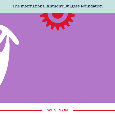
The International Anthony Burgess Foundation
WHAT'S ON