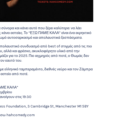
ύνορα και κάνει αυτό που ξέρει καλύτερα: να λέει
ς κάνει αστείες. Το “ΕΞΩ ΠΑΜΕ ΚΑΛΑ” είναι ένα εκρηκτικό
, ωμό αυτοσαρκασμό και απολαυστικά ξεσπάσματα.
πολαυστικό συνδυασμό από best of στιγμές από τις πιο
ου, αλλά και φρέσκο, ακυκλοφόρητο υλικό από την
ζει για το 2025. Πιο αιχμηρός από ποτέ, ο Θωμάς δεν
τον εαυτό του.
ε ελληνικό ταμπεραμέντο, διεθνές νεύρο και τον Ζάμπρα
 αστείο από ποτέ.
ΑΜΕ ΚΑΛΑ”
εμβρίου
ανοίγουν στις 19:30
gess Foundation, 3 Cambridge St, Manchester M1 5BY
μέσω hahcomedy.com