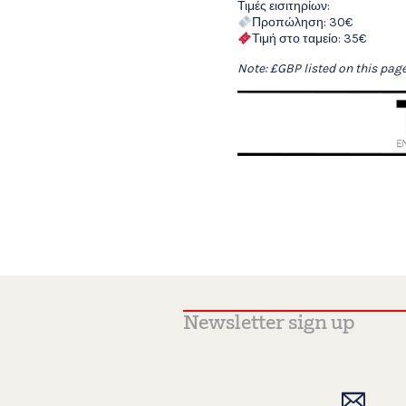
Τιμές εισιτηρίων:
Προπώληση: 30€
Τιμή στο ταμείο: 35€
Note: £GBP listed on this pag