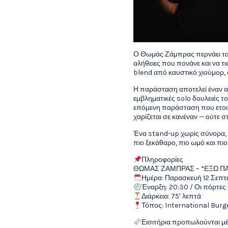
Ο Θωμάς Ζάμπρας περνάει τα σ
αλήθειες που πονάνε και να τι
blend από καυστικό χιούμορ
Η παράσταση αποτελεί έναν α
εμβληματικές solo δουλειές τ
επόμενη παράσταση που ετοιμά
χαρίζεται σε κανέναν — ούτε σ
Ένα stand-up χωρίς σύνορα, μ
πιο ξεκάθαρο, πιο ωμό και πιο
Πληροφορίες
ΘΩΜΑΣ ΖΑΜΠΡΑΣ – “ΕΞΩ Π
Ημέρα: Παρασκευή 12 Σεπτ
Έναρξη: 20:30 / Οι πόρτες 
Διάρκεια: 75′ λεπτά
Τόπος: International Bur
Εισιτήρια προπωλούνται 