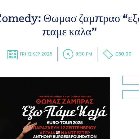
Comedy: Θωμασ ζαμπρασ “εξ
παμε καλα”
FRI 12 SEP 2025
8:30 PM
£30.00